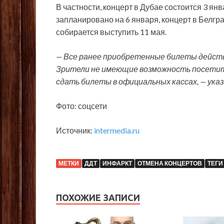
В частности, концерт в Дубае состоится 3 ян
запланировано на 6 января, концерт в Белгр
собирается выступить 11 мая.
— Все ранее приобретенные билеты действ
Зрители не имеющие возможность посетить
сдать билеты в официальных кассах, — ука
Фото: соцсети
Источник:
intermedia.ru
МЕТКИ
ДДТ
ИНФАРКТ
ОТМЕНА КОНЦЕРТОВ
ТЕГИ
ПОХОЖИЕ ЗАПИСИ