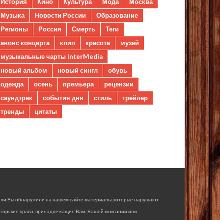
История
Кино
Культура
Мода
Москва
Музыка
Новости России
Образование
Регионы
Россия
Смерть
Теги
анонс концерта
клип
красота
музей
музыкальные чарты InterMedia
новый альбом
новый сингл
обувь
одежда
осень
премьера
рецензии
саундтрек
события дня
стиль
трейлер
тренды
цитаты
сли Вы обнаружили на нашем сайте материалы, которые нарушают
вторские права, принадлежащие Вам, Вашей компании или