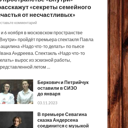
расскажут «секреты семейного
счастья от несчастливых»
ставьте комментарий
 и 6 ноября в московском пространстве
Внутри» пройдёт премьера спектакля Павла
ащилина «Надо что-то делать» по пьесе
вана Андреева. Спектакль «Надо что-то
елать» вырос из эскизной работы,
редставленной летом …
Беркович и Петрийчук
оставили в СИЗО
до января
03.11.2023
В премьере Севагина
сказка Андерсена
соединится с музыкой