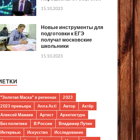
15.10.2023
Новые инструменты для
подготовки к ЕГЭ
получат московские
школьники
15.10.2023
МЕТКИ
"Золотая Маска" в регионах
2023
2023 премьера
Anna Asti
Автор
Актёр
Алексей Мажаев
Артист
Архитектура
Без политики
В России
Владимир Путин
Интервью
Искусство
Исследование