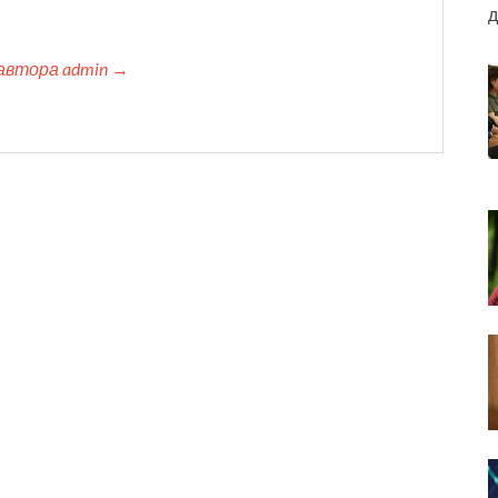
д
автора admin →