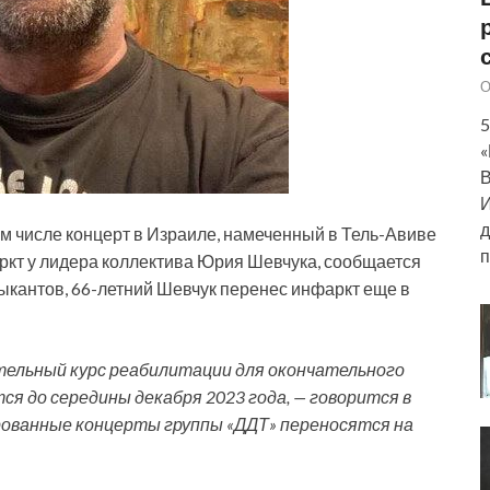
О
5
«
В
И
д
ом числе концерт в Израиле, намеченный в Тель-Авиве
п
аркт у лидера коллектива Юрия Шевчука, сообщается
ыкантов, 66-летний Шевчук перенес инфаркт еще в
ельный курс реабилитации для окончательного
я до середины декабря 2023 года, — говорится в
ированные концерты группы «ДДТ» переносятся на