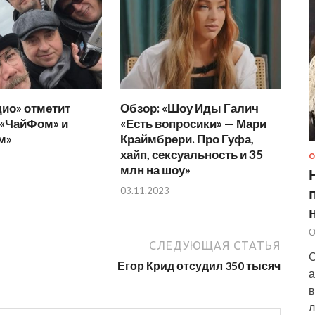
ио» отметит
Обзор: «Шоу Иды Галич
 «ЧайФом» и
«Есть вопросики» — Мари
м»
Краймбрери. Про Гуфа,
хайп, сексуальность и 35
О
млн на шоу»
03.11.2023
О
СЛЕДУЮЩАЯ СТАТЬЯ
С
Егор Крид отсудил 350 тысяч
а
в
л