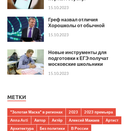
15.10.2023
Греф назвал отличия
Хорошколы от обычной
15.10.2023
Новые инструменты для
подготовки к ЕГЭ получат
московские школьники
15.10.2023
МЕТКИ
"Золотая Маска" в регионах
2023
2023 премьера
Anna Asti
Автор
Актёр
Алексей Мажаев
Артист
Архитектура
Без политики
В России