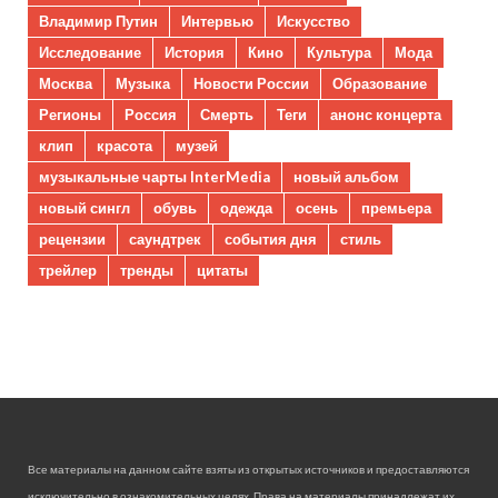
Владимир Путин
Интервью
Искусство
Исследование
История
Кино
Культура
Мода
Москва
Музыка
Новости России
Образование
Регионы
Россия
Смерть
Теги
анонс концерта
клип
красота
музей
музыкальные чарты InterMedia
новый альбом
новый сингл
обувь
одежда
осень
премьера
рецензии
саундтрек
события дня
стиль
трейлер
тренды
цитаты
Все материалы на данном сайте взяты из открытых источников и предоставляются
исключительно в ознакомительных целях. Права на материалы принадлежат их