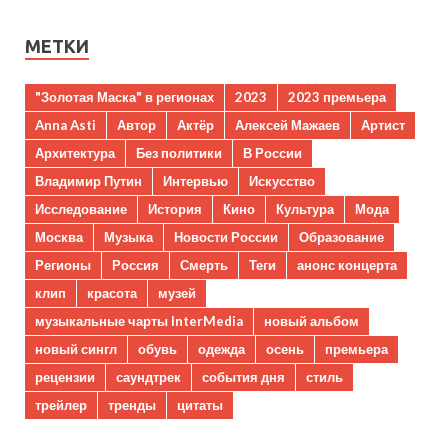
МЕТКИ
"Золотая Маска" в регионах
2023
2023 премьера
Anna Asti
Автор
Актёр
Алексей Мажаев
Артист
Архитектура
Без политики
В России
Владимир Путин
Интервью
Искусство
Исследование
История
Кино
Культура
Мода
Москва
Музыка
Новости России
Образование
Регионы
Россия
Смерть
Теги
анонс концерта
клип
красота
музей
музыкальные чарты InterMedia
новый альбом
новый сингл
обувь
одежда
осень
премьера
рецензии
саундтрек
события дня
стиль
трейлер
тренды
цитаты