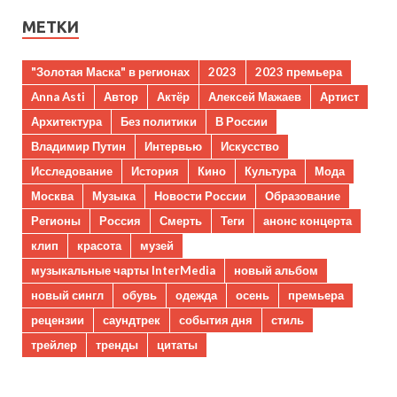
МЕТКИ
"Золотая Маска" в регионах
2023
2023 премьера
Anna Asti
Автор
Актёр
Алексей Мажаев
Артист
Архитектура
Без политики
В России
Владимир Путин
Интервью
Искусство
Исследование
История
Кино
Культура
Мода
Москва
Музыка
Новости России
Образование
Регионы
Россия
Смерть
Теги
анонс концерта
клип
красота
музей
музыкальные чарты InterMedia
новый альбом
новый сингл
обувь
одежда
осень
премьера
рецензии
саундтрек
события дня
стиль
трейлер
тренды
цитаты