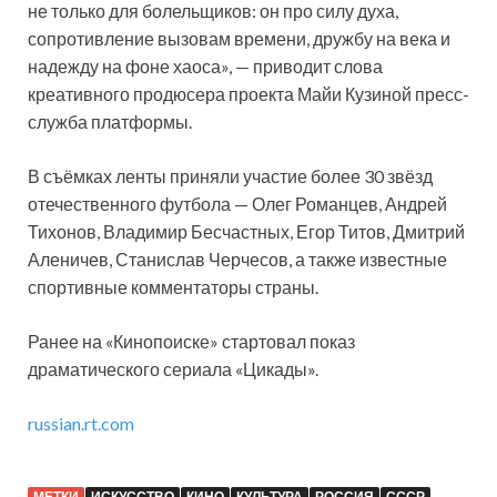
не только для болельщиков: он про силу духа,
сопротивление вызовам времени, дружбу на века и
надежду на фоне хаоса», — приводит слова
креативного продюсера проекта Майи Кузиной
пресс-
служба платформы.
В съёмках ленты приняли участие более 30 звёзд
отечественного футбола — Олег Романцев, Андрей
Тихонов, Владимир Бесчастных, Егор Титов, Дмитрий
Аленичев, Станислав Черчесов, а также известные
спортивные комментаторы страны.
Ранее на «Кинопоиске» стартовал показ
драматического сериала «Цикады».
russian.rt.com
МЕТКИ
ИСКУССТВО
КИНО
КУЛЬТУРА
РОССИЯ
СССР