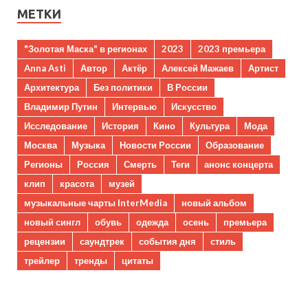
МЕТКИ
"Золотая Маска" в регионах
2023
2023 премьера
Anna Asti
Автор
Актёр
Алексей Мажаев
Артист
Архитектура
Без политики
В России
Владимир Путин
Интервью
Искусство
Исследование
История
Кино
Культура
Мода
Москва
Музыка
Новости России
Образование
Регионы
Россия
Смерть
Теги
анонс концерта
клип
красота
музей
музыкальные чарты InterMedia
новый альбом
новый сингл
обувь
одежда
осень
премьера
рецензии
саундтрек
события дня
стиль
трейлер
тренды
цитаты