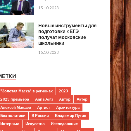
15.10.2023
Новые инструменты для
подготовки к ЕГЭ
получат московские
школьники
15.10.2023
МЕТКИ
"Золотая Маска" в регионах
2023
2023 премьера
Anna Asti
Автор
Актёр
Алексей Мажаев
Артист
Архитектура
Без политики
В России
Владимир Путин
Интервью
Искусство
Исследование