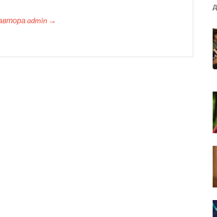
д
автора admin →