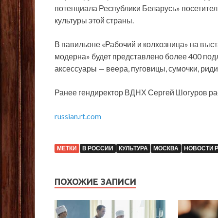
потенциала Республики Беларусь» посетител
культуры этой страны.
В павильоне «Рабочий и колхозница» на выст
модерна» будет представлено более 400 подл
аксессуары — веера, пуговицы, сумочки, рид
Ранее гендиректор ВДНХ Сергей Шогуров рас
russian.rt.com
МЕТКИ
В РОССИИ
КУЛЬТУРА
МОСКВА
НОВОСТИ 
ПОХОЖИЕ ЗАПИСИ