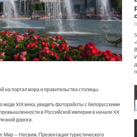
О
5
«
В
И
д
п
ой на портал мэра и правительства столицы.
 о моде XIX века, увидеть фотоработы с белорусскими
 промышленности в Российской империи в начале XX
лезной дороги.
и: Мир — Несвиж. Презентация туристического