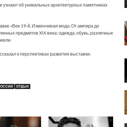
и узнают об уникальных архитектурных памятниках
авке «Век 19-й. Изменчивая мода. От ампира до
инных предметов XIX века: одежда, обувь, различные
икюли.
сказал о перспективах развития выставки.
РОССИИ
ОТДЫХ