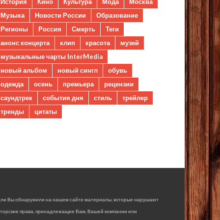
История
Кино
Культура
Мода
Москва
Музыка
Новости России
Образование
Регионы
Россия
Смерть
Теги
анонс концерта
клип
красота
музей
музыкальные чарты InterMedia
новый альбом
новый сингл
обувь
одежда
осень
премьера
рецензии
саундтрек
события дня
стиль
трейлер
тренды
цитаты
сли Вы обнаружили на нашем сайте материалы, которые нарушают
вторские права, принадлежащие Вам, Вашей компании или