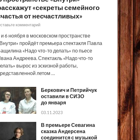
расскажут «секреты семейного
счастья от несчастливых»
ставьте комментарий
 и 6 ноября в московском пространстве
Внутри» пройдёт премьера спектакля Павла
ащилина «Надо что-то делать» по пьесе
вана Андреева. Спектакль «Надо что-то
елать» вырос из эскизной работы,
редставленной летом …
Беркович и Петрийчук
оставили в СИЗО
до января
03.11.2023
В премьере Севагина
сказка Андерсена
соединится с музыкой