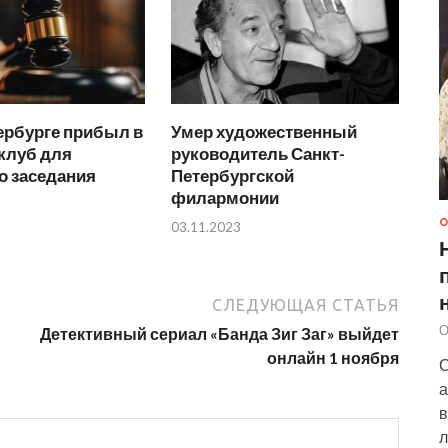
ербурге прибыл в
Умер художественный
клуб для
руководитель Санкт-
о заседания
Петербургской
филармонии
О
03.11.2023
СЛЕДУЮЩАЯ СТАТЬЯ
О
Детективный сериал «Банда Зиг Заг» выйдет
онлайн 1 ноября
С
а
в
л