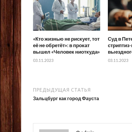
«Кто жизнью не рискует, тот
Суд в Пет
её не обретёт»: в прокат
стриптиз-
вышел «Человек ниоткуда»
выездног
03.11.2023
03.11.2023
ПРЕДЫДУЩАЯ СТАТЬЯ
Зальцбург как город Фауста