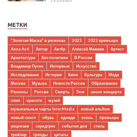
МЕТКИ
"Золотая Маска" в регионах
2023
2023 премьера
Anna Asti
Автор
Актёр
Алексей Мажаев
Артист
Архитектура
Без политики
В России
Владимир Путин
Интервью
Искусство
Исследование
История
Кино
Культура
Мода
Москва
Музыка
Новости России
Образование
Регионы
Россия
Смерть
Теги
анонс концерта
клип
красота
музей
музыкальные чарты InterMedia
новый альбом
новый сингл
обувь
одежда
осень
премьера
рецензии
саундтрек
события дня
стиль
трейлер
тренды
цитаты