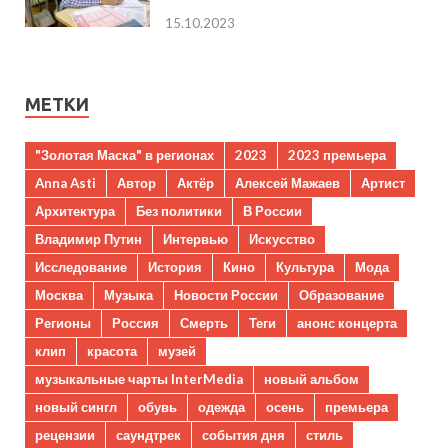
15.10.2023
МЕТКИ
"Золотая Маска" в регионах
2023
2023 премьера
Anna Asti
Автор
Актёр
Алексей Мажаев
Артист
Архитектура
Без политики
В России
Владимир Путин
Интервью
Искусство
Исследование
История
Кино
Культура
Мода
Москва
Музыка
Новости России
Образование
Регионы
Россия
Смерть
Теги
анонс концерта
клип
красота
музей
музыкальные чарты InterMedia
новый альбом
новый сингл
обувь
одежда
осень
премьера
рецензии
саундтрек
события дня
стиль