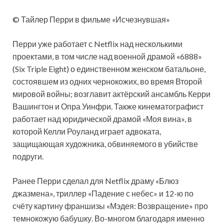
© Тайлер Перри в фильме «Исчезнувшая»
Перри уже работает с Netflix над несколькими
проектами, в том числе над военной драмой «6888»
(Six Triple Eight) о единственном женском батальоне,
состоявшем из одних чернокожих, во время Второй
мировой войны; возглавит актёрский ансамбль Керри
Вашингтон и Опра Уинфри. Также кинематографист
работает над юридической драмой «Моя вина», в
которой Келли Роуланд играет адвоката,
защищающая художника, обвиняемого в убийстве
подруги.
Ранее Перри сделал для Netflix драму «Блюз
джазмена», триллер «Падение с небес» и 12-ю по
счёту картину франшизы «Мэдея: Возвращение» про
темнокожую бабушку. Во-многом благодаря именно