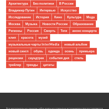
Архитектура
Без политики
В России
Владимир Путин
Интервью
Искусство
Исследование
История
Кино
Культура
Мода
Москва
Музыка
Новости России
Образование
Регионы
Россия
Смерть
Теги
анонс концерта
клип
красота
музей
музыкальные чарты InterMedia
новый альбом
новый сингл
обувь
одежда
осень
премьера
рецензии
саундтрек
события дня
стиль
трейлер
тренды
цитаты
Все материалы на данном сайте взяты из открытых источников и предоставляются