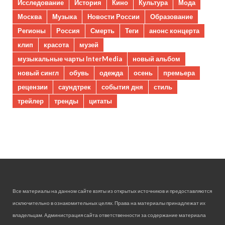
Исследование
История
Кино
Культура
Мода
Москва
Музыка
Новости России
Образование
Регионы
Россия
Смерть
Теги
анонс концерта
клип
красота
музей
музыкальные чарты InterMedia
новый альбом
новый сингл
обувь
одежда
осень
премьера
рецензии
саундтрек
события дня
стиль
трейлер
тренды
цитаты
Все материалы на данном сайте взяты из открытых источников и предоставляются
исключительно в ознакомительных целях. Права на материалы принадлежат их
владельцам. Администрация сайта ответственности за содержание материала