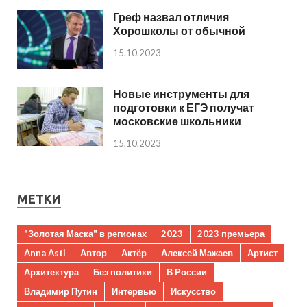
Греф назвал отличия
Хорошколы от обычной
15.10.2023
Новые инструменты для
подготовки к ЕГЭ получат
московские школьники
15.10.2023
МЕТКИ
"Золотая Маска" в регионах
2023
2023 премьера
Anna Asti
Автор
Актёр
Алексей Мажаев
Артист
Архитектура
Без политики
В России
Владимир Путин
Интервью
Искусство