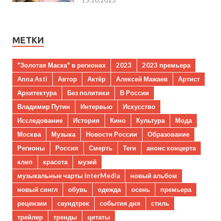
15.10.2023
МЕТКИ
"Золотая Маска" в регионах
2023
2023 премьера
Anna Asti
Автор
Актёр
Алексей Мажаев
Артист
Архитектура
Без политики
В России
Владимир Путин
Интервью
Искусство
Исследование
История
Кино
Культура
Мода
Москва
Музыка
Новости России
Образование
Регионы
Россия
Смерть
Теги
анонс концерта
клип
красота
музей
музыкальные чарты InterMedia
новый альбом
новый сингл
обувь
одежда
осень
премьера
рецензии
саундтрек
события дня
стиль
трейлер
тренды
цитаты