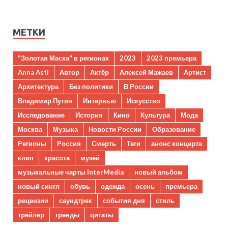
МЕТКИ
"Золотая Маска" в регионах
2023
2023 премьера
Anna Asti
Автор
Актёр
Алексей Мажаев
Артист
Архитектура
Без политики
В России
Владимир Путин
Интервью
Искусство
Исследование
История
Кино
Культура
Мода
Москва
Музыка
Новости России
Образование
Регионы
Россия
Смерть
Теги
анонс концерта
клип
красота
музей
музыкальные чарты InterMedia
новый альбом
новый сингл
обувь
одежда
осень
премьера
рецензии
саундтрек
события дня
стиль
трейлер
тренды
цитаты