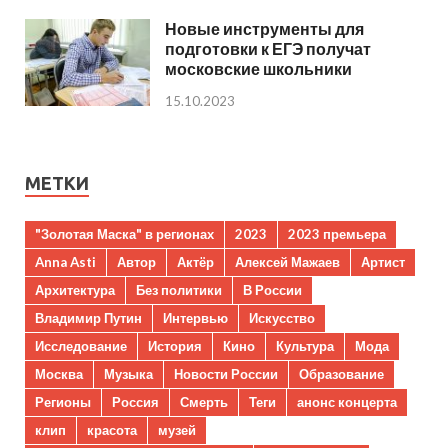
Новые инструменты для
подготовки к ЕГЭ получат
московские школьники
15.10.2023
МЕТКИ
"Золотая Маска" в регионах
2023
2023 премьера
Anna Asti
Автор
Актёр
Алексей Мажаев
Артист
Архитектура
Без политики
В России
Владимир Путин
Интервью
Искусство
Исследование
История
Кино
Культура
Мода
Москва
Музыка
Новости России
Образование
Регионы
Россия
Смерть
Теги
анонс концерта
клип
красота
музей