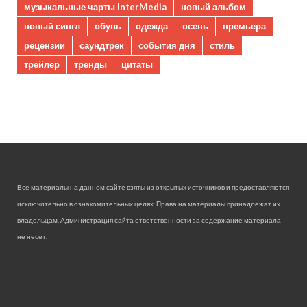
музыкальные чарты InterMedia
новый альбом
новый сингл
обувь
одежда
осень
премьера
рецензии
саундтрек
события дня
стиль
трейлер
тренды
цитаты
Все материалы на данном сайте взяты из открытых источников и предоставляются
исключительно в ознакомительных целях. Права на материалы принадлежат их
владельцам. Администрация сайта ответственности за содержание материала
не несет.