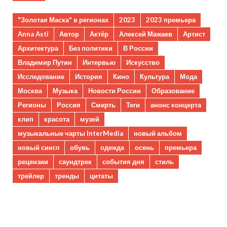
"Золотая Маска" в регионах
2023
2023 премьера
Anna Asti
Автор
Актёр
Алексей Мажаев
Артист
Архитектура
Без политики
В России
Владимир Путин
Интервью
Искусство
Исследование
История
Кино
Культура
Мода
Москва
Музыка
Новости России
Образование
Регионы
Россия
Смерть
Теги
анонс концерта
клип
красота
музей
музыкальные чарты InterMedia
новый альбом
новый сингл
обувь
одежда
осень
премьера
рецензии
саундтрек
события дня
стиль
трейлер
тренды
цитаты