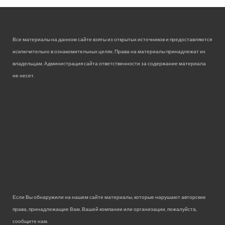
Все материалы на данном сайте взяты из открытых источников и предоставляются
исключительно в ознакомительных целях. Права на материалы принадлежат их
владельцам. Администрация сайта ответственности за содержание материала
не несет.
Если Вы обнаружили на нашем сайте материалы, которые нарушают авторские
права, принадлежащие Вам, Вашей компании или организации, пожалуйста,
сообщите нам.