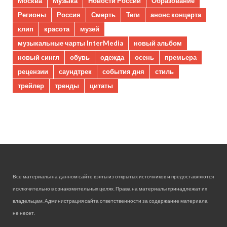
Москва
Музыка
Новости России
Образование
Регионы
Россия
Смерть
Теги
анонс концерта
клип
красота
музей
музыкальные чарты InterMedia
новый альбом
новый сингл
обувь
одежда
осень
премьера
рецензии
саундтрек
события дня
стиль
трейлер
тренды
цитаты
Все материалы на данном сайте взяты из открытых источников и предоставляются
исключительно в ознакомительных целях. Права на материалы принадлежат их
владельцам. Администрация сайта ответственности за содержание материала
не несет.