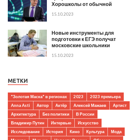
Хорошколы от обычной
15.10.2023
Новые инструменты для
подготовки к ЕГЭ получат
московские школьники
15.10.2023
МЕТКИ
"Золотая Маска" в регионах
2023
2023 премьера
Anna Asti
Автор
Актёр
Алексей Мажаев
Артист
Архитектура
Без политики
В России
Владимир Путин
Интервью
Искусство
Исследование
История
Кино
Культура
Мода