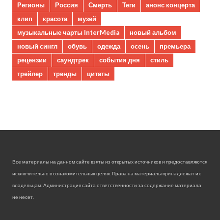
Регионы
Россия
Смерть
Теги
анонс концерта
клип
красота
музей
музыкальные чарты InterMedia
новый альбом
новый сингл
обувь
одежда
осень
премьера
рецензии
саундтрек
события дня
стиль
трейлер
тренды
цитаты
Все материалы на данном сайте взяты из открытых источников и предоставляются
исключительно в ознакомительных целях. Права на материалы принадлежат их
владельцам. Администрация сайта ответственности за содержание материала
не несет.