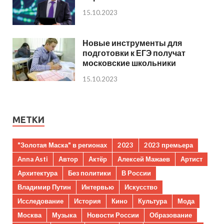
15.10.2023
Новые инструменты для
подготовки к ЕГЭ получат
московские школьники
15.10.2023
МЕТКИ
"Золотая Маска" в регионах
2023
2023 премьера
Anna Asti
Автор
Актёр
Алексей Мажаев
Артист
Архитектура
Без политики
В России
Владимир Путин
Интервью
Искусство
Исследование
История
Кино
Культура
Мода
Москва
Музыка
Новости России
Образование