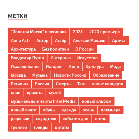
МЕТКИ
"Золотая Маска" в регионах
2023
2023 премьера
Anna Asti
Автор
Актёр
Алексей Мажаев
Артист
Архитектура
Без политики
В России
Владимир Путин
Интервью
Искусство
Исследование
История
Кино
Культура
Мода
Москва
Музыка
Новости России
Образование
Регионы
Россия
Смерть
Теги
анонс концерта
клип
красота
музей
музыкальные чарты InterMedia
новый альбом
новый сингл
обувь
одежда
осень
премьера
рецензии
саундтрек
события дня
стиль
трейлер
тренды
цитаты