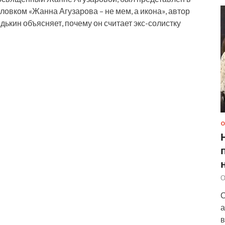
оловком «Жанна Агузарова – не мем, а икона», автор
ькин объясняет, почему он считает экс-солистку
О
О
С
а
в