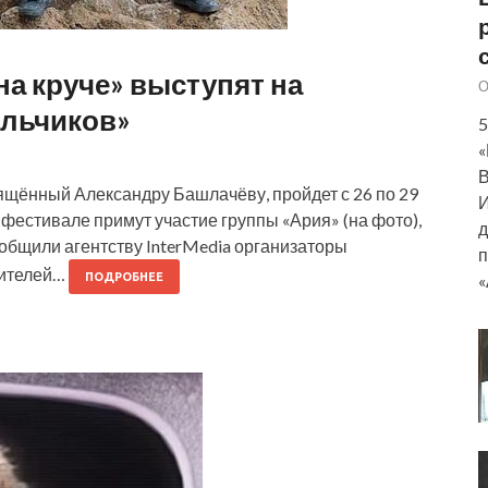
на круче» выступят на
О
ольчиков»
5
«
В
ящённый Александру Башлачёву, пройдет с 26 по 29
И
в фестивале примут участие группы «Ария» (на фото),
д
ообщили агентству InterMedia организаторы
п
рителей…
«
ПОДРОБНЕЕ