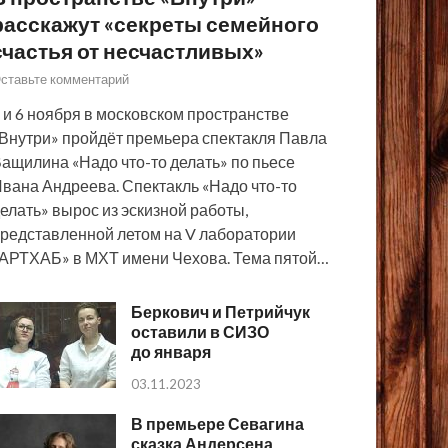
расскажут «секреты семейного
счастья от несчастливых»
ставьте комментарий
 и 6 ноября в московском пространстве
Внутри» пройдёт премьера спектакля Павла
ащилина «Надо что-то делать» по пьесе
вана Андреева. Спектакль «Надо что-то
елать» вырос из эскизной работы,
редставленной летом на V лаборатории
АРТХАБ» в МХТ имени Чехова. Тема пятой…
Беркович и Петрийчук
оставили в СИЗО
до января
03.11.2023
В премьере Севагина
сказка Андерсена