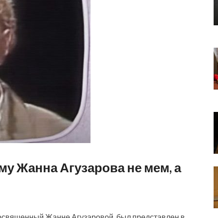
му Жанна Агузарова не мем, а
посвященный Жанне Агузаровой, был представлен в