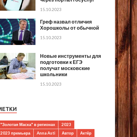
15.10.2023
Греф назвал отличия
Хорошколы от обычной
15.10.2023
Новые инструменты для
подготовки к ЕГЭ
получат московские
школьники
15.10.2023
МЕТКИ
"Золотая Маска" в регионах
2023
2023 премьера
Anna Asti
Автор
Актёр