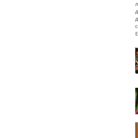
л
д
д
E