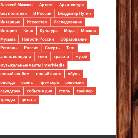
Алексей Мажаев
Артист
Архитектура
Без политики
В России
Владимир Путин
Интервью
Искусство
Исследование
История
Кино
Культура
Мода
Москва
Музыка
Новости России
Образование
Регионы
Россия
Смерть
Теги
анонс концерта
клип
красота
музей
музыкальные чарты InterMedia
новый альбом
новый сингл
обувь
одежда
осень
премьера
рецензии
саундтрек
события дня
стиль
трейлер
тренды
цитаты