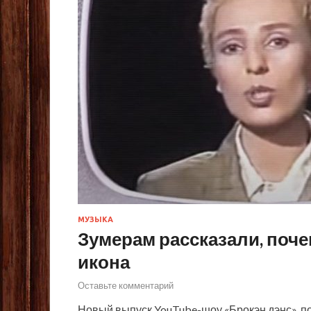
МУЗЫКА
Зумерам рассказали, поче
икона
Оставьте комментарий
Новый выпуск YouTube-шоу «Брокэн дэнс», 