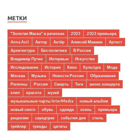
МЕТКИ
"Золотая Маска" в регионах
2023
2023 премьера
Anna Asti
Автор
Актёр
Алексей Мажаев
Артист
Архитектура
Без политики
В России
Владимир Путин
Интервью
Искусство
Исследование
История
Кино
Культура
Мода
Москва
Музыка
Новости России
Образование
Регионы
Россия
Смерть
Теги
анонс концерта
клип
красота
музей
музыкальные чарты InterMedia
новый альбом
новый сингл
обувь
одежда
осень
премьера
рецензии
саундтрек
события дня
стиль
трейлер
тренды
цитаты