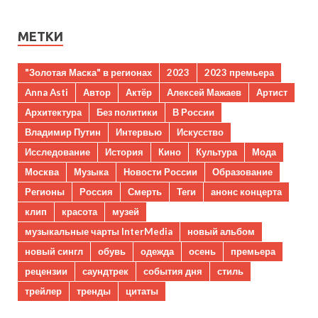
МЕТКИ
"Золотая Маска" в регионах
2023
2023 премьера
Anna Asti
Автор
Актёр
Алексей Мажаев
Артист
Архитектура
Без политики
В России
Владимир Путин
Интервью
Искусство
Исследование
История
Кино
Культура
Мода
Москва
Музыка
Новости России
Образование
Регионы
Россия
Смерть
Теги
анонс концерта
клип
красота
музей
музыкальные чарты InterMedia
новый альбом
новый сингл
обувь
одежда
осень
премьера
рецензии
саундтрек
события дня
стиль
трейлер
тренды
цитаты