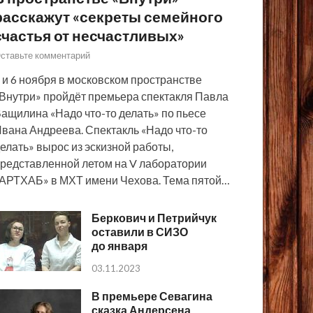
расскажут «секреты семейного
счастья от несчастливых»
ставьте комментарий
 и 6 ноября в московском пространстве
Внутри» пройдёт премьера спектакля Павла
ащилина «Надо что-то делать» по пьесе
вана Андреева. Спектакль «Надо что-то
елать» вырос из эскизной работы,
редставленной летом на V лаборатории
АРТХАБ» в МХТ имени Чехова. Тема пятой…
Беркович и Петрийчук
оставили в СИЗО
до января
03.11.2023
В премьере Севагина
сказка Андерсена