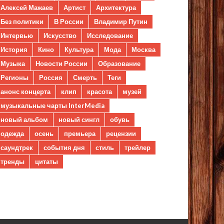
Алексей Мажаев
Артист
Архитектура
Без политики
В России
Владимир Путин
Интервью
Искусство
Исследование
История
Кино
Культура
Мода
Москва
Музыка
Новости России
Образование
Регионы
Россия
Смерть
Теги
анонс концерта
клип
красота
музей
музыкальные чарты InterMedia
новый альбом
новый сингл
обувь
одежда
осень
премьера
рецензии
саундтрек
события дня
стиль
трейлер
тренды
цитаты