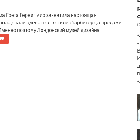
а Грета Гервиг мир захватила настоящая
пола, стали одеваться в стиле «барбикор», а продажи
О
 Именно поэтому Лондонский музей дизайна
5
ЕЕ
«
В
И
д
п
«