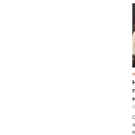
О
О
С
а
в