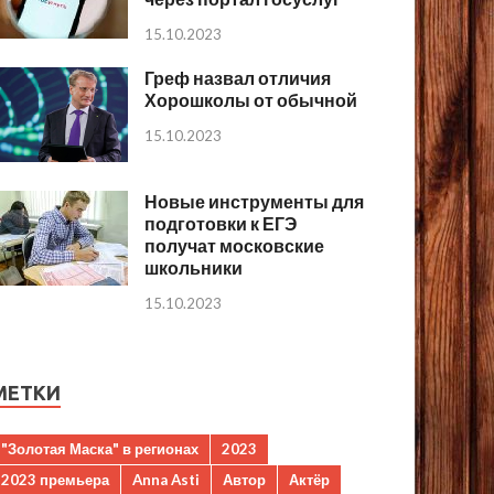
15.10.2023
Греф назвал отличия
Хорошколы от обычной
15.10.2023
Новые инструменты для
подготовки к ЕГЭ
получат московские
школьники
15.10.2023
МЕТКИ
"Золотая Маска" в регионах
2023
2023 премьера
Anna Asti
Автор
Актёр