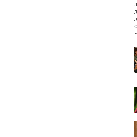
л
д
д
E