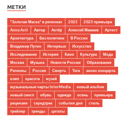
МЕТКИ
"Золотая Маска" в регионах
2023
2023 премьера
Anna Asti
Автор
Актёр
Алексей Мажаев
Артист
Архитектура
Без политики
В России
Владимир Путин
Интервью
Искусство
Исследование
История
Кино
Культура
Мода
Москва
Музыка
Новости России
Образование
Регионы
Россия
Смерть
Теги
анонс концерта
клип
красота
музей
музыкальные чарты InterMedia
новый альбом
новый сингл
обувь
одежда
осень
премьера
рецензии
саундтрек
события дня
стиль
трейлер
тренды
цитаты