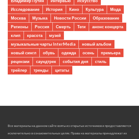
Владимир Путин
Интервью
Искусство
Исследование
История
Кино
Культура
Мода
Москва
Музыка
Новости России
Образование
Регионы
Россия
Смерть
Теги
анонс концерта
клип
красота
музей
музыкальные чарты InterMedia
новый альбом
новый сингл
обувь
одежда
осень
премьера
рецензии
саундтрек
события дня
стиль
трейлер
тренды
цитаты
Все материалы на данном сайте взяты из открытых источников и предоставляются
исключительно в ознакомительных целях. Права на материалы принадлежат их