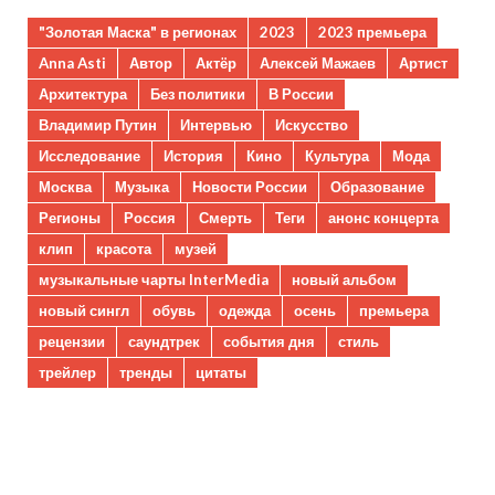
"Золотая Маска" в регионах
2023
2023 премьера
Anna Asti
Автор
Актёр
Алексей Мажаев
Артист
Архитектура
Без политики
В России
Владимир Путин
Интервью
Искусство
Исследование
История
Кино
Культура
Мода
Москва
Музыка
Новости России
Образование
Регионы
Россия
Смерть
Теги
анонс концерта
клип
красота
музей
музыкальные чарты InterMedia
новый альбом
новый сингл
обувь
одежда
осень
премьера
рецензии
саундтрек
события дня
стиль
трейлер
тренды
цитаты