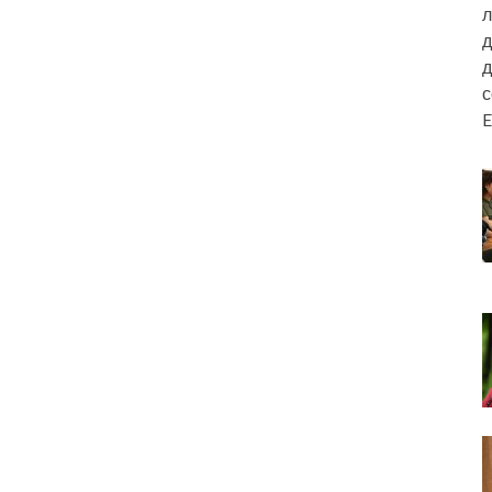
л
д
д
E