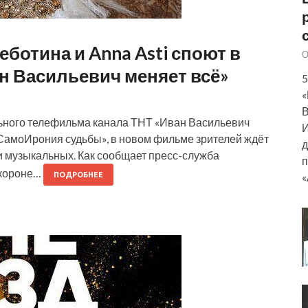
ботина и Anna Asti споют в
О
 Васильевич меняет всё»
5
«
В
ьного телефильма канала ТНТ «Иван Васильевич
И
«СамоИрония судьбы», в новом фильме зрителей ждёт
д
и музыкальных. Как сообщает пресс-служба
п
 короне…
«
ПОДРОБНЕЕ