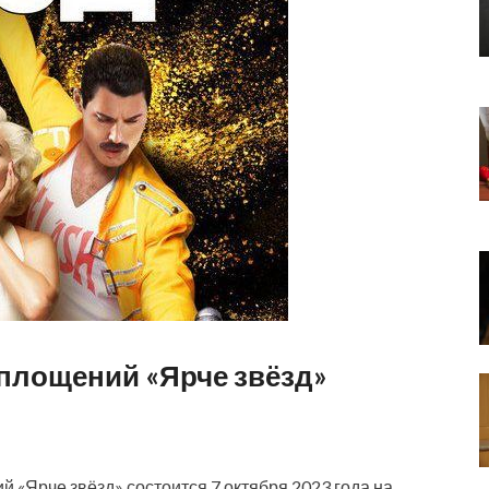
площений «Ярче звёзд»
«Ярче звёзд» состоится 7 октября 2023 года на