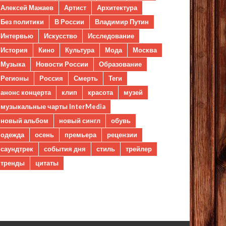
Алексей Мажаев
Артист
Архитектура
Без политики
В России
Владимир Путин
Интервью
Искусство
Исследование
История
Кино
Культура
Мода
Москва
Музыка
Новости России
Образование
Регионы
Россия
Смерть
Теги
анонс концерта
клип
красота
музей
музыкальные чарты InterMedia
новый альбом
новый сингл
обувь
одежда
осень
премьера
рецензии
саундтрек
события дня
стиль
трейлер
тренды
цитаты