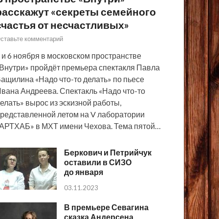
расскажут «секреты семейного
счастья от несчастливых»
ставьте комментарий
 и 6 ноября в московском пространстве
Внутри» пройдёт премьера спектакля Павла
ащилина «Надо что-то делать» по пьесе
вана Андреева. Спектакль «Надо что-то
елать» вырос из эскизной работы,
редставленной летом на V лаборатории
АРТХАБ» в МХТ имени Чехова. Тема пятой…
Беркович и Петрийчук
оставили в СИЗО
до января
03.11.2023
В премьере Севагина
сказка Андерсена