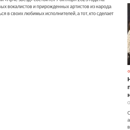
вых вокалистов и прирожденных артистов из народа
ся в своих любимых исполнителей, а тот, кто сделает
О
О
С
а
в