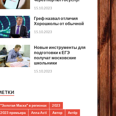
15.10.2023
Греф назвал отличия
Хорошколы от обычной
15.10.2023
Новые инструменты для
подготовки к ЕГЭ
получат московские
школьники
15.10.2023
МЕТКИ
"Золотая Маска" в регионах
2023
2023 премьера
Anna Asti
Автор
Актёр