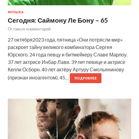
МУЗЫКА
Сегодня: Саймону Ле Бону – 65
Оставьте комментарий
27 октября2023 года, пятница «Они потрясли мир»
раскроет тайну великого комбинатора Сергея
Юрского. 24 года певцу и битмейкеру Славе Марлоу.
37 лет актрисе Инбар Лави. 39 лет певице и актрисе
Келли Осборн. 40 лет актёру Артуру Смольянинову
(признан иноагентом). 45…
ПОДРОБНЕЕ