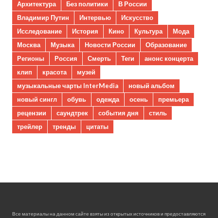
Архитектура
Без политики
В России
Владимир Путин
Интервью
Искусство
Исследование
История
Кино
Культура
Мода
Москва
Музыка
Новости России
Образование
Регионы
Россия
Смерть
Теги
анонс концерта
клип
красота
музей
музыкальные чарты InterMedia
новый альбом
новый сингл
обувь
одежда
осень
премьера
рецензии
саундтрек
события дня
стиль
трейлер
тренды
цитаты
Все материалы на данном сайте взяты из открытых источников и предоставляются