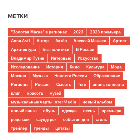
МЕТКИ
"Золотая Маска" в регионах
2023
2023 премьера
Anna Asti
Автор
Актёр
Алексей Мажаев
Артист
Архитектура
Без политики
В России
Владимир Путин
Интервью
Искусство
Исследование
История
Кино
Культура
Мода
Москва
Музыка
Новости России
Образование
Регионы
Россия
Смерть
Теги
анонс концерта
клип
красота
музей
музыкальные чарты InterMedia
новый альбом
новый сингл
обувь
одежда
осень
премьера
рецензии
саундтрек
события дня
стиль
трейлер
тренды
цитаты