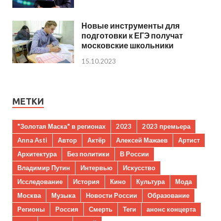
Новые инструменты для
подготовки к ЕГЭ получат
московские школьники
15.10.2023
МЕТКИ
"Золотая Маска" в регионах
2023
2023 премьера
Anna Asti
Автор
Актёр
Алексей Мажаев
Артист
Архитектура
Без политики
В России
Владимир Путин
Интервью
Искусство
Исследование
История
Кино
Культура
Мода
Москва
Музыка
Новости России
Образование
Регионы
Россия
Смерть
Теги
анонс концерта