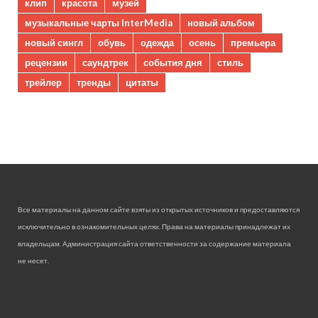
клип
красота
музей
музыкальные чарты InterMedia
новый альбом
новый сингл
обувь
одежда
осень
премьера
рецензии
саундтрек
события дня
стиль
трейлер
тренды
цитаты
Все материалы на данном сайте взяты из открытых источников и предоставляются
исключительно в ознакомительных целях. Права на материалы принадлежат их
владельцам. Администрация сайта ответственности за содержание материала
не несет.