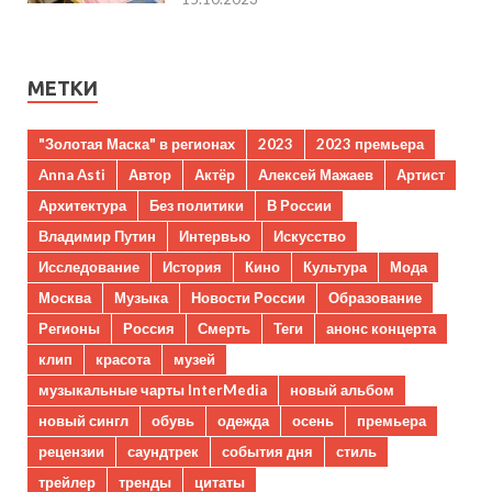
МЕТКИ
"Золотая Маска" в регионах
2023
2023 премьера
Anna Asti
Автор
Актёр
Алексей Мажаев
Артист
Архитектура
Без политики
В России
Владимир Путин
Интервью
Искусство
Исследование
История
Кино
Культура
Мода
Москва
Музыка
Новости России
Образование
Регионы
Россия
Смерть
Теги
анонс концерта
клип
красота
музей
музыкальные чарты InterMedia
новый альбом
новый сингл
обувь
одежда
осень
премьера
рецензии
саундтрек
события дня
стиль
трейлер
тренды
цитаты