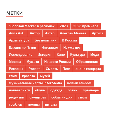
МЕТКИ
"Золотая Маска" в регионах
2023
2023 премьера
Anna Asti
Автор
Актёр
Алексей Мажаев
Артист
Архитектура
Без политики
В России
Владимир Путин
Интервью
Искусство
Исследование
История
Кино
Культура
Мода
Москва
Музыка
Новости России
Образование
Регионы
Россия
Смерть
Теги
анонс концерта
клип
красота
музей
музыкальные чарты InterMedia
новый альбом
новый сингл
обувь
одежда
осень
премьера
рецензии
саундтрек
события дня
стиль
трейлер
тренды
цитаты