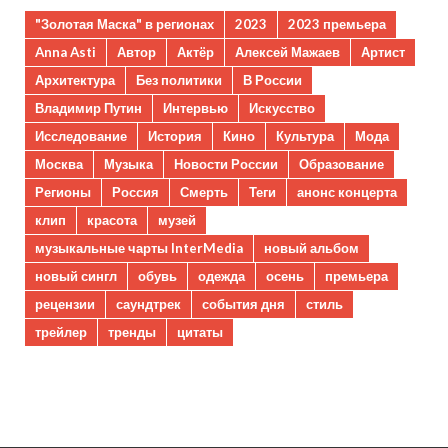
"Золотая Маска" в регионах
2023
2023 премьера
Anna Asti
Автор
Актёр
Алексей Мажаев
Артист
Архитектура
Без политики
В России
Владимир Путин
Интервью
Искусство
Исследование
История
Кино
Культура
Мода
Москва
Музыка
Новости России
Образование
Регионы
Россия
Смерть
Теги
анонс концерта
клип
красота
музей
музыкальные чарты InterMedia
новый альбом
новый сингл
обувь
одежда
осень
премьера
рецензии
саундтрек
события дня
стиль
трейлер
тренды
цитаты