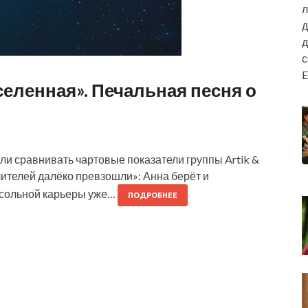
л
д
д
E
Вселенная». Печальная песня о
 Если сравнивать чартовые показатели группы Artik &
учителей далёко превзошли»: Анна берёт и
а сольной карьеры уже…
ПОДРОБНЕЕ