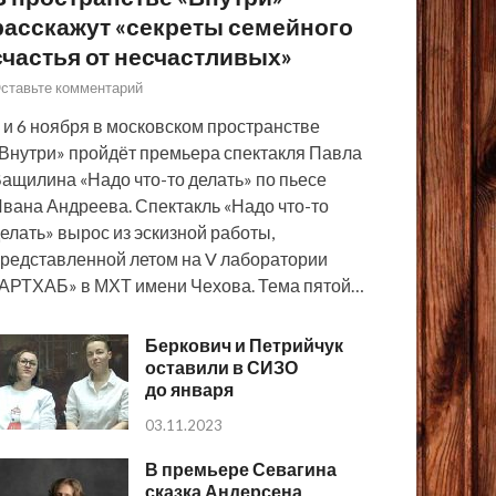
расскажут «секреты семейного
счастья от несчастливых»
ставьте комментарий
 и 6 ноября в московском пространстве
Внутри» пройдёт премьера спектакля Павла
ащилина «Надо что-то делать» по пьесе
вана Андреева. Спектакль «Надо что-то
елать» вырос из эскизной работы,
редставленной летом на V лаборатории
АРТХАБ» в МХТ имени Чехова. Тема пятой…
Беркович и Петрийчук
оставили в СИЗО
до января
03.11.2023
В премьере Севагина
сказка Андерсена