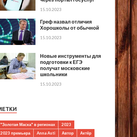
15.10.2023
Греф назвал отличия
Хорошколы от обычной
15.10.2023
Новые инструменты для
подготовки к ЕГЭ
получат московские
школьники
15.10.2023
МЕТКИ
"Золотая Маска" в регионах
2023
2023 премьера
Anna Asti
Автор
Актёр