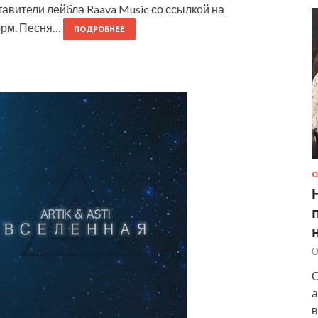
тавители лейбла Raava Music со ссылкой на
орм. Песня…
ПОДРОБНЕЕ
О
О
С
а
в