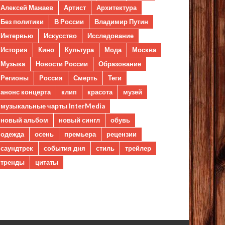
Алексей Мажаев
Артист
Архитектура
Без политики
В России
Владимир Путин
Интервью
Искусство
Исследование
История
Кино
Культура
Мода
Москва
Музыка
Новости России
Образование
Регионы
Россия
Смерть
Теги
анонс концерта
клип
красота
музей
музыкальные чарты InterMedia
новый альбом
новый сингл
обувь
одежда
осень
премьера
рецензии
саундтрек
события дня
стиль
трейлер
тренды
цитаты