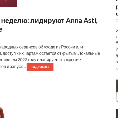
неделю: лидируют Anna Asti,
О
е
5
«
В
ародных сервисов об уходе из России или
И
 доступ к их чартам остается открытым. Локальные
д
упившем 2023 году планируется закрытие
п
сов и запуск…
«
ПОДРОБНЕЕ