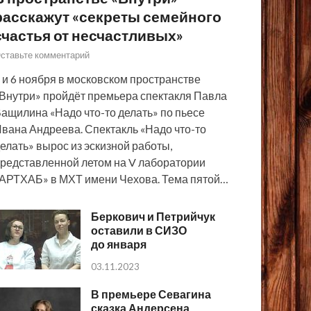
расскажут «секреты семейного
счастья от несчастливых»
ставьте комментарий
 и 6 ноября в московском пространстве
Внутри» пройдёт премьера спектакля Павла
ащилина «Надо что-то делать» по пьесе
вана Андреева. Спектакль «Надо что-то
елать» вырос из эскизной работы,
редставленной летом на V лаборатории
АРТХАБ» в МХТ имени Чехова. Тема пятой…
Беркович и Петрийчук
оставили в СИЗО
до января
03.11.2023
В премьере Севагина
сказка Андерсена