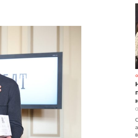
О
О
С
а
в