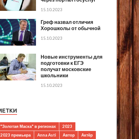
15.10.2023
Греф назвал отличия
Хорошколы от обычной
15.10.2023
Новые инструменты для
подготовки к ЕГЭ
получат московские
школьники
15.10.2023
МЕТКИ
"Золотая Маска" в регионах
2023
2023 премьера
Anna Asti
Автор
Актёр