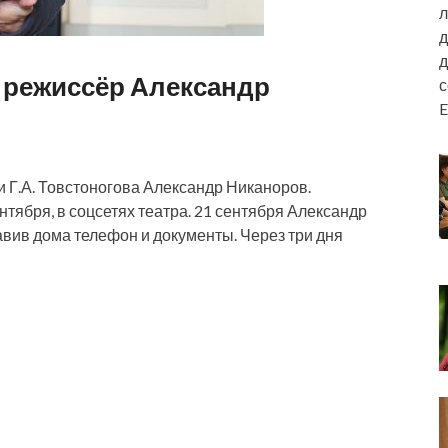
л
д
д
и режиссёр Александр
E
 Г.А. Товстоногова Александр Никаноров.
тября, в соцсетях театра. 21 сентября Александр
авив дома телефон и документы. Через три дня