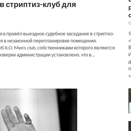
в стриптиз-клуб для
О
5
а провёл выездное судебное заседание в стриптиз-
«
ся в незаконной перепланировке помещения.
В
уб X.O. Men’s club, собственниками которого являются
И
роверки администрации установлено, что в…
д
п
«