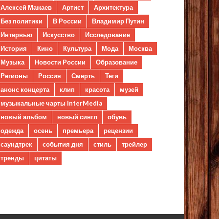
Алексей Мажаев
Артист
Архитектура
Без политики
В России
Владимир Путин
Интервью
Искусство
Исследование
История
Кино
Культура
Мода
Москва
Музыка
Новости России
Образование
Регионы
Россия
Смерть
Теги
анонс концерта
клип
красота
музей
музыкальные чарты InterMedia
новый альбом
новый сингл
обувь
одежда
осень
премьера
рецензии
саундтрек
события дня
стиль
трейлер
тренды
цитаты