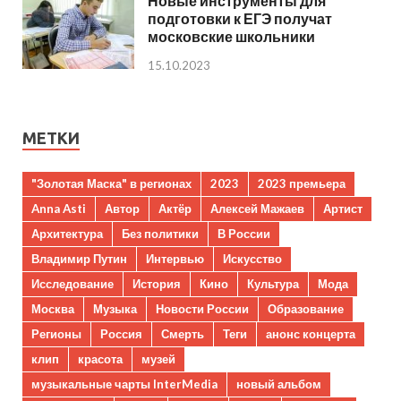
Новые инструменты для
подготовки к ЕГЭ получат
московские школьники
15.10.2023
МЕТКИ
"Золотая Маска" в регионах
2023
2023 премьера
Anna Asti
Автор
Актёр
Алексей Мажаев
Артист
Архитектура
Без политики
В России
Владимир Путин
Интервью
Искусство
Исследование
История
Кино
Культура
Мода
Москва
Музыка
Новости России
Образование
Регионы
Россия
Смерть
Теги
анонс концерта
клип
красота
музей
музыкальные чарты InterMedia
новый альбом