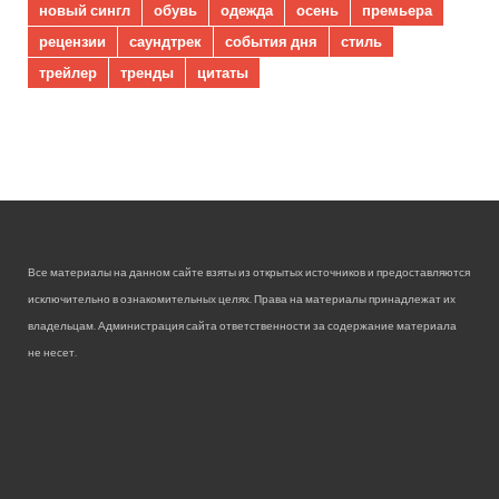
новый сингл
обувь
одежда
осень
премьера
рецензии
саундтрек
события дня
стиль
трейлер
тренды
цитаты
Все материалы на данном сайте взяты из открытых источников и предоставляются
исключительно в ознакомительных целях. Права на материалы принадлежат их
владельцам. Администрация сайта ответственности за содержание материала
не несет.