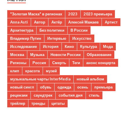
"Золотая Маска" в регионах
2023
2023 премьера
Anna Asti
Автор
Актёр
Алексей Мажаев
Артист
Архитектура
Без политики
В России
Владимир Путин
Интервью
Искусство
Исследование
История
Кино
Культура
Мода
Москва
Музыка
Новости России
Образование
Регионы
Россия
Смерть
Теги
анонс концерта
клип
красота
музей
музыкальные чарты InterMedia
новый альбом
новый сингл
обувь
одежда
осень
премьера
рецензии
саундтрек
события дня
стиль
трейлер
тренды
цитаты