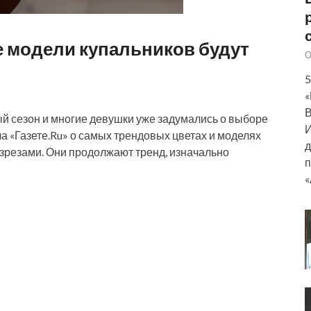
е модели купальников будут
О
5
«
В
ый сезон и многие девушки уже задумались о выборе
И
а «Газете.Ru» о самых трендовых цветах и моделях
д
разрезами. Они продолжают тренд, изначально
п
«