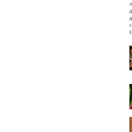
л
д
д
E