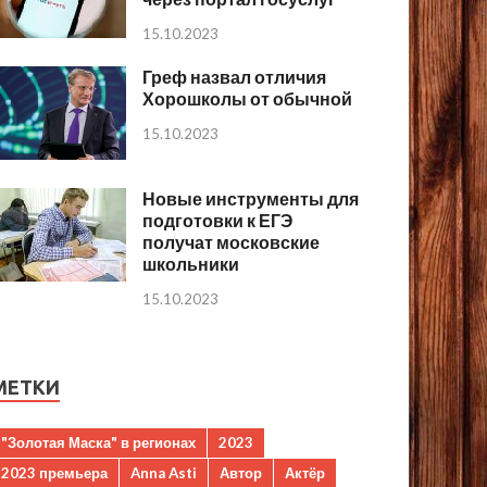
15.10.2023
Греф назвал отличия
Хорошколы от обычной
15.10.2023
Новые инструменты для
подготовки к ЕГЭ
получат московские
школьники
15.10.2023
МЕТКИ
"Золотая Маска" в регионах
2023
2023 премьера
Anna Asti
Автор
Актёр