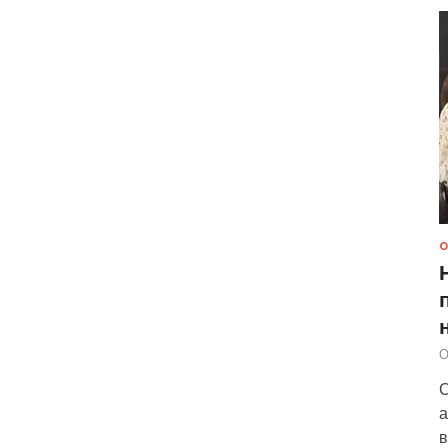
О
О
С
а
в