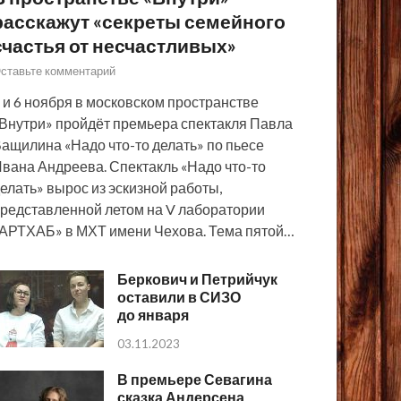
расскажут «секреты семейного
счастья от несчастливых»
ставьте комментарий
 и 6 ноября в московском пространстве
Внутри» пройдёт премьера спектакля Павла
ащилина «Надо что-то делать» по пьесе
вана Андреева. Спектакль «Надо что-то
елать» вырос из эскизной работы,
редставленной летом на V лаборатории
АРТХАБ» в МХТ имени Чехова. Тема пятой…
Беркович и Петрийчук
оставили в СИЗО
до января
03.11.2023
В премьере Севагина
сказка Андерсена