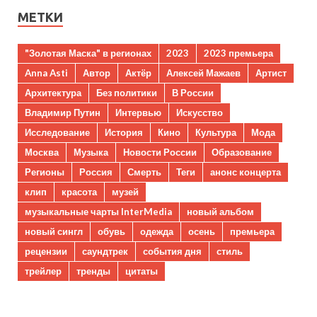
МЕТКИ
"Золотая Маска" в регионах
2023
2023 премьера
Anna Asti
Автор
Актёр
Алексей Мажаев
Артист
Архитектура
Без политики
В России
Владимир Путин
Интервью
Искусство
Исследование
История
Кино
Культура
Мода
Москва
Музыка
Новости России
Образование
Регионы
Россия
Смерть
Теги
анонс концерта
клип
красота
музей
музыкальные чарты InterMedia
новый альбом
новый сингл
обувь
одежда
осень
премьера
рецензии
саундтрек
события дня
стиль
трейлер
тренды
цитаты