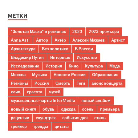
МЕТКИ
"Золотая Маска" в регионах
2023
2023 премьера
Anna Asti
Автор
Актёр
Алексей Мажаев
Артист
Архитектура
Без политики
В России
Владимир Путин
Интервью
Искусство
Исследование
История
Кино
Культура
Мода
Москва
Музыка
Новости России
Образование
Регионы
Россия
Смерть
Теги
анонс концерта
клип
красота
музей
музыкальные чарты InterMedia
новый альбом
новый сингл
обувь
одежда
осень
премьера
рецензии
саундтрек
события дня
стиль
трейлер
тренды
цитаты