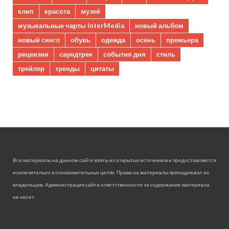
клип
красота
музей
музыкальные чарты InterMedia
новый альбом
новый сингл
обувь
одежда
осень
премьера
рецензии
саундтрек
события дня
стиль
трейлер
тренды
цитаты
Все материалы на данном сайте взяты из открытых источников и предоставляются
исключительно в ознакомительных целях. Права на материалы принадлежат их
владельцам. Администрация сайта ответственности за содержание материала
не несет.