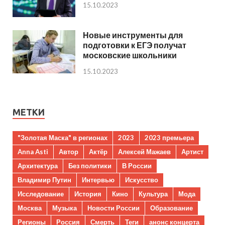
15.10.2023
Новые инструменты для
подготовки к ЕГЭ получат
московские школьники
15.10.2023
МЕТКИ
"Золотая Маска" в регионах
2023
2023 премьера
Anna Asti
Автор
Актёр
Алексей Мажаев
Артист
Архитектура
Без политики
В России
Владимир Путин
Интервью
Искусство
Исследование
История
Кино
Культура
Мода
Москва
Музыка
Новости России
Образование
Регионы
Россия
Смерть
Теги
анонс концерта