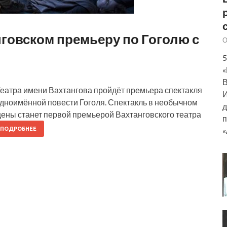
нговском премьеру по Гоголю с
О
5
«
В
Театра имени Вахтангова пройдёт премьера спектакля
И
дноимённой повести Гоголя. Спектакль в необычном
д
ены станет первой премьерой Вахтанговского театра
п
«
ПОДРОБНЕЕ