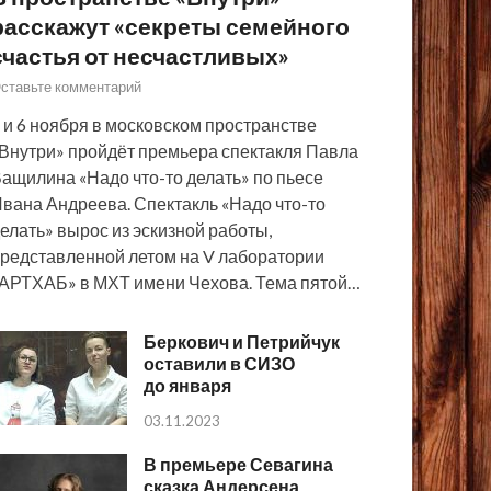
расскажут «секреты семейного
счастья от несчастливых»
ставьте комментарий
 и 6 ноября в московском пространстве
Внутри» пройдёт премьера спектакля Павла
ащилина «Надо что-то делать» по пьесе
вана Андреева. Спектакль «Надо что-то
елать» вырос из эскизной работы,
редставленной летом на V лаборатории
АРТХАБ» в МХТ имени Чехова. Тема пятой…
Беркович и Петрийчук
оставили в СИЗО
до января
03.11.2023
В премьере Севагина
сказка Андерсена