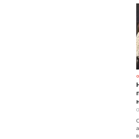
О
О
С
а
в