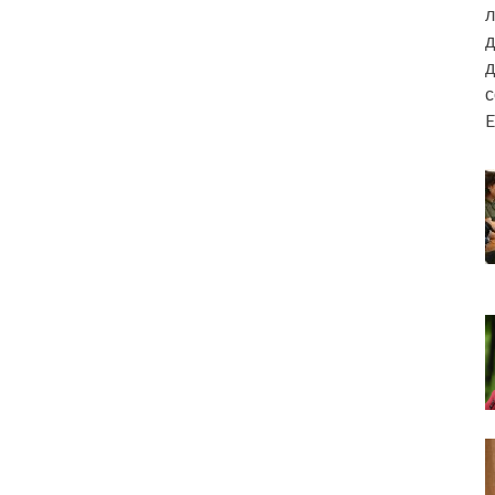
л
д
д
E