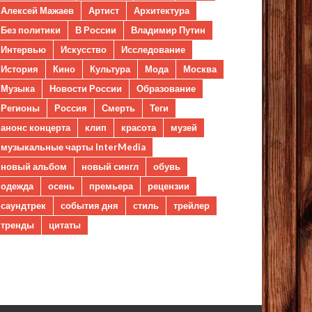
Алексей Мажаев
Артист
Архитектура
Без политики
В России
Владимир Путин
Интервью
Искусство
Исследование
История
Кино
Культура
Мода
Москва
Музыка
Новости России
Образование
Регионы
Россия
Смерть
Теги
анонс концерта
клип
красота
музей
музыкальные чарты InterMedia
новый альбом
новый сингл
обувь
одежда
осень
премьера
рецензии
саундтрек
события дня
стиль
трейлер
тренды
цитаты