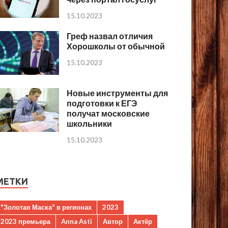
15.10.2023
Греф назвал отличия
Хорошколы от обычной
15.10.2023
Новые инструменты для
подготовки к ЕГЭ
получат московские
школьники
15.10.2023
МЕТКИ
"Золотая Маска" в регионах
2023
2023 премьера
Anna Asti
Автор
Актёр