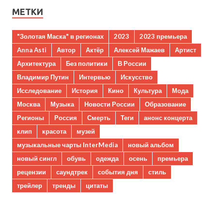
МЕТКИ
"Золотая Маска" в регионах
2023
2023 премьера
Anna Asti
Автор
Актёр
Алексей Мажаев
Артист
Архитектура
Без политики
В России
Владимир Путин
Интервью
Искусство
Исследование
История
Кино
Культура
Мода
Москва
Музыка
Новости России
Образование
Регионы
Россия
Смерть
Теги
анонс концерта
клип
красота
музей
музыкальные чарты InterMedia
новый альбом
новый сингл
обувь
одежда
осень
премьера
рецензии
саундтрек
события дня
стиль
трейлер
тренды
цитаты