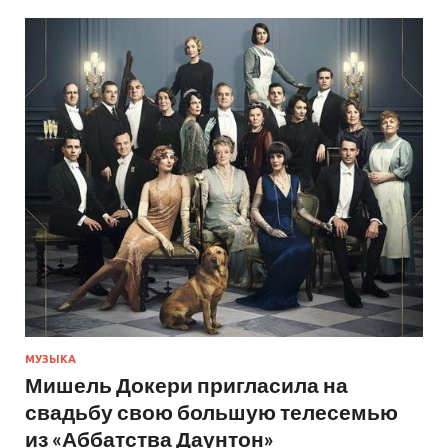
МУЗЫКА
Мишель Докери пригласила на
свадьбу свою большую телесемью
из «Аббатства Даунтон»