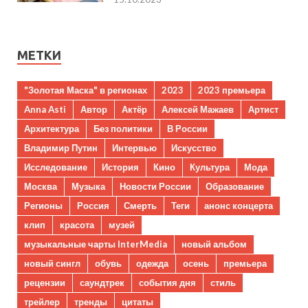
МЕТКИ
"Золотая Маска" в регионах
2023
2023 премьера
Anna Asti
Автор
Актёр
Алексей Мажаев
Артист
Архитектура
Без политики
В России
Владимир Путин
Интервью
Искусство
Исследование
История
Кино
Культура
Мода
Москва
Музыка
Новости России
Образование
Регионы
Россия
Смерть
Теги
анонс концерта
клип
красота
музей
музыкальные чарты InterMedia
новый альбом
новый сингл
обувь
одежда
осень
премьера
рецензии
саундтрек
события дня
стиль
трейлер
тренды
цитаты