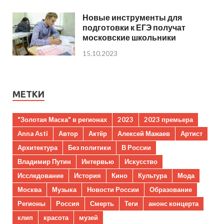
Новые инструменты для
подготовки к ЕГЭ получат
московские школьники
15.10.2023
МЕТКИ
"Золотая Маска" в регионах
2023
2023 премьера
Anna Asti
Автор
Актёр
Алексей Мажаев
Артист
Архитектура
Без политики
В России
Владимир Путин
Интервью
Искусство
Исследование
История
Кино
Культура
Мода
Москва
Музыка
Новости России
Образование
Регионы
Россия
Смерть
Теги
анонс концерта
клип
красота
музей