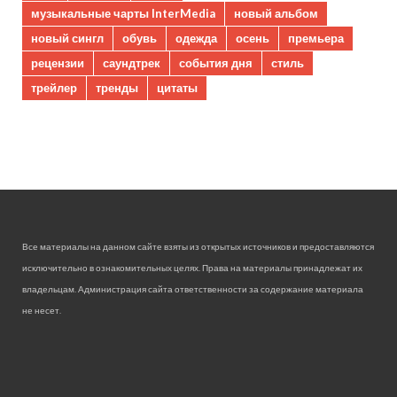
музыкальные чарты InterMedia
новый альбом
новый сингл
обувь
одежда
осень
премьера
рецензии
саундтрек
события дня
стиль
трейлер
тренды
цитаты
Все материалы на данном сайте взяты из открытых источников и предоставляются
исключительно в ознакомительных целях. Права на материалы принадлежат их
владельцам. Администрация сайта ответственности за содержание материала
не несет.