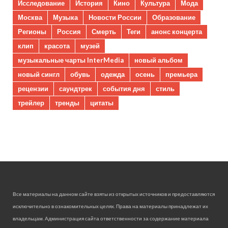
Исследование
История
Кино
Культура
Мода
Москва
Музыка
Новости России
Образование
Регионы
Россия
Смерть
Теги
анонс концерта
клип
красота
музей
музыкальные чарты InterMedia
новый альбом
новый сингл
обувь
одежда
осень
премьера
рецензии
саундтрек
события дня
стиль
трейлер
тренды
цитаты
Все материалы на данном сайте взяты из открытых источников и предоставляются
исключительно в ознакомительных целях. Права на материалы принадлежат их
владельцам. Администрация сайта ответственности за содержание материала