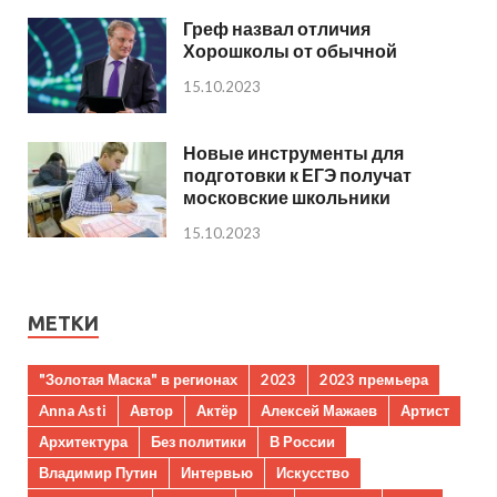
Греф назвал отличия
Хорошколы от обычной
15.10.2023
Новые инструменты для
подготовки к ЕГЭ получат
московские школьники
15.10.2023
МЕТКИ
"Золотая Маска" в регионах
2023
2023 премьера
Anna Asti
Автор
Актёр
Алексей Мажаев
Артист
Архитектура
Без политики
В России
Владимир Путин
Интервью
Искусство