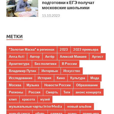
подготовки к ЕГЭ получат
московские школьники
15.10.2023
МЕТКИ
"Золотая Маска" в регионах
2023
2023 премьера
Anna Asti
Автор
Актёр
Алексей Мажаев
Артист
Архитектура
Без политики
В России
Владимир Путин
Интервью
Искусство
Исследование
История
Кино
Культура
Мода
Москва
Музыка
Новости России
Образование
Регионы
Россия
Смерть
Теги
анонс концерта
клип
красота
музей
музыкальные чарты InterMedia
новый альбом
новый сингл
обувь
одежда
осень
премьера