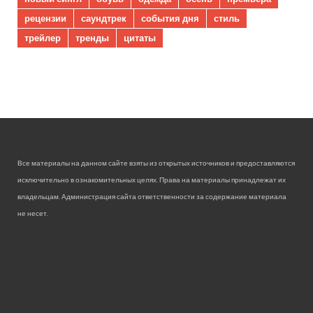
рецензии
саундтрек
события дня
стиль
трейлер
тренды
цитаты
Все материалы на данном сайте взяты из открытых источников и предоставляются
исключительно в ознакомительных целях. Права на материалы принадлежат их
владельцам. Администрация сайта ответственности за содержание материала
не несет.