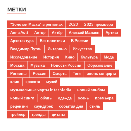
МЕТКИ
"Золотая Маска" в регионах
2023
2023 премьера
Anna Asti
Автор
Актёр
Алексей Мажаев
Артист
Архитектура
Без политики
В России
Владимир Путин
Интервью
Искусство
Исследование
История
Кино
Культура
Мода
Москва
Музыка
Новости России
Образование
Регионы
Россия
Смерть
Теги
анонс концерта
клип
красота
музей
музыкальные чарты InterMedia
новый альбом
новый сингл
обувь
одежда
осень
премьера
рецензии
саундтрек
события дня
стиль
трейлер
тренды
цитаты