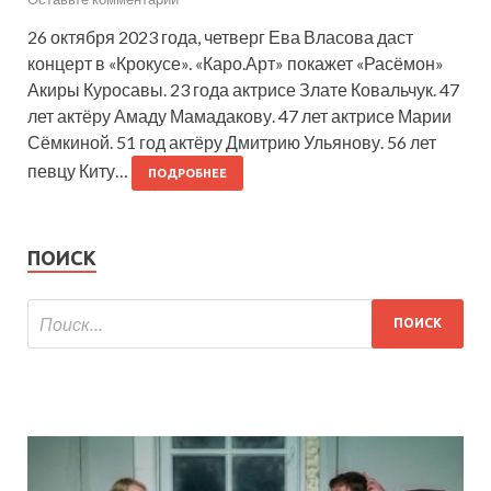
26 октября 2023 года, четверг Ева Власова даст
концерт в «Крокусе». «Каро.Арт» покажет «Расёмон»
Акиры Куросавы. 23 года актрисе Злате Ковальчук. 47
лет актёру Амаду Мамадакову. 47 лет актрисе Марии
Сёмкиной. 51 год актёру Дмитрию Ульянову. 56 лет
певцу Киту…
ПОДРОБНЕЕ
ПОИСК