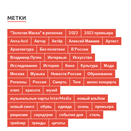
МЕТКИ
"Золотая Маска" в регионах
2023
2023 премьера
Anna Asti
Автор
Актёр
Алексей Мажаев
Артист
Архитектура
Без политики
В России
Владимир Путин
Интервью
Искусство
Исследование
История
Кино
Культура
Мода
Москва
Музыка
Новости России
Образование
Регионы
Россия
Смерть
Теги
анонс концерта
клип
красота
музей
музыкальные чарты InterMedia
новый альбом
новый сингл
обувь
одежда
осень
премьера
рецензии
саундтрек
события дня
стиль
трейлер
тренды
цитаты