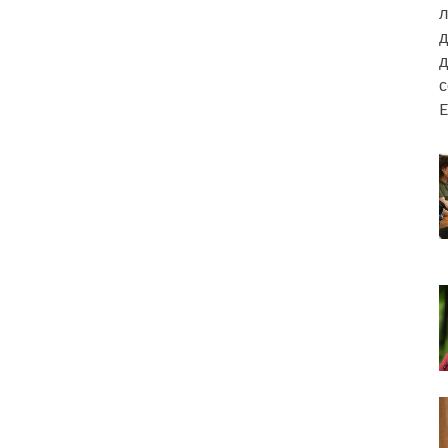
л
д
д
E