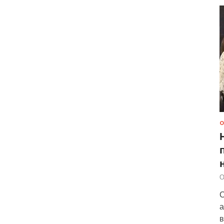
О
О
С
а
в