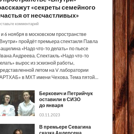
расскажут «секреты семейного
счастья от несчастливых»
ставьте комментарий
 и 6 ноября в московском пространстве
Внутри» пройдёт премьера спектакля Павла
ащилина «Надо что-то делать» по пьесе
вана Андреева. Спектакль «Надо что-то
елать» вырос из эскизной работы,
редставленной летом на V лаборатории
АРТХАБ» в МХТ имени Чехова. Тема пятой…
Беркович и Петрийчук
оставили в СИЗО
до января
03.11.2023
В премьере Севагина
сказка Андерсена