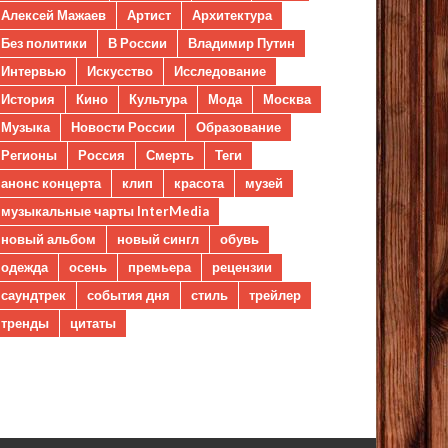
Алексей Мажаев
Артист
Архитектура
Без политики
В России
Владимир Путин
Интервью
Искусство
Исследование
История
Кино
Культура
Мода
Москва
Музыка
Новости России
Образование
Регионы
Россия
Смерть
Теги
анонс концерта
клип
красота
музей
музыкальные чарты InterMedia
новый альбом
новый сингл
обувь
одежда
осень
премьера
рецензии
саундтрек
события дня
стиль
трейлер
тренды
цитаты