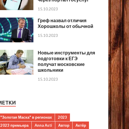
15.10.2023
Греф назвал отличия
Хорошколы от обычной
15.10.2023
Новые инструменты для
подготовки к ЕГЭ
получат московские
школьники
15.10.2023
МЕТКИ
"Золотая Маска" в регионах
2023
2023 премьера
Anna Asti
Автор
Актёр