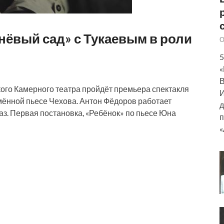
ёвый сад» с Тукаевым в роли
О
5
«
В
кого Камерного театра пройдёт премьера спектакля
И
ённой пьесе Чехова. Антон Фёдоров работает
д
з. Первая постановка, «Ребёнок» по пьесе Юна
п
«