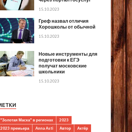
15.10.2023
Греф назвал отличия
Хорошколы от обычной
15.10.2023
Новые инструменты для
подготовки к ЕГЭ
получат московские
школьники
15.10.2023
МЕТКИ
"Золотая Маска" в регионах
2023
2023 премьера
Anna Asti
Автор
Актёр