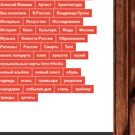
Алексей Мажаев
Артист
Архитектура
Без политики
В России
Владимир Путин
Интервью
Искусство
Исследование
История
Кино
Культура
Мода
Москва
Музыка
Новости России
Образование
Регионы
Россия
Смерть
Теги
анонс концерта
клип
красота
музей
музыкальные чарты InterMedia
новый альбом
новый сингл
обувь
одежда
осень
премьера
рецензии
саундтрек
события дня
стиль
трейлер
тренды
цитаты