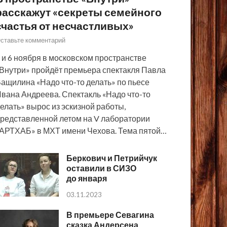
расскажут «секреты семейного
счастья от несчастливых»
ставьте комментарий
 и 6 ноября в московском пространстве
Внутри» пройдёт премьера спектакля Павла
ащилина «Надо что-то делать» по пьесе
вана Андреева. Спектакль «Надо что-то
елать» вырос из эскизной работы,
редставленной летом на V лаборатории
АРТХАБ» в МХТ имени Чехова. Тема пятой…
Беркович и Петрийчук
оставили в СИЗО
до января
03.11.2023
В премьере Севагина
сказка Андерсена