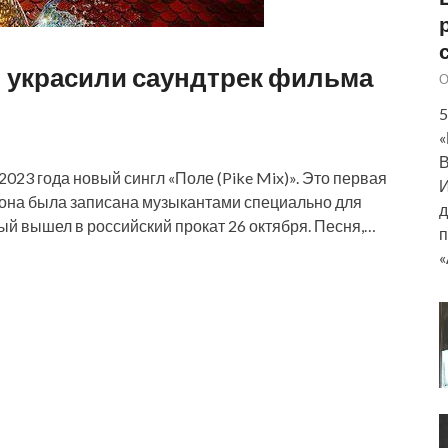
» украсили саундтрек фильма
О
5
«
В
023 года новый сингл «Поле (Pike Mix)». Это первая
И
и она была записана музыкантами специально для
д
й вышел в российский прокат 26 октября. Песня,…
п
«