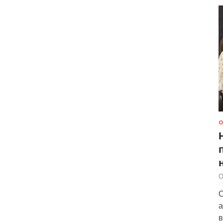
О
О
С
а
в