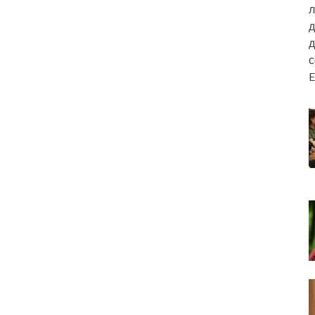
л
д
д
E