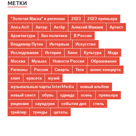
МЕТКИ
"Золотая Маска" в регионах
2023
2023 премьера
Anna Asti
Автор
Актёр
Алексей Мажаев
Артист
Архитектура
Без политики
В России
Владимир Путин
Интервью
Искусство
Исследование
История
Кино
Культура
Мода
Москва
Музыка
Новости России
Образование
Регионы
Россия
Смерть
Теги
анонс концерта
клип
красота
музей
музыкальные чарты InterMedia
новый альбом
новый сингл
обувь
одежда
осень
премьера
рецензии
саундтрек
события дня
стиль
трейлер
тренды
цитаты